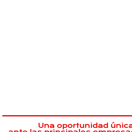
"Porque el esfuerzo y la dedic
Queremos reconocer y potenciar el
visibilizando su esfuerzo, y apoyando
profesiona
Una oportunidad única