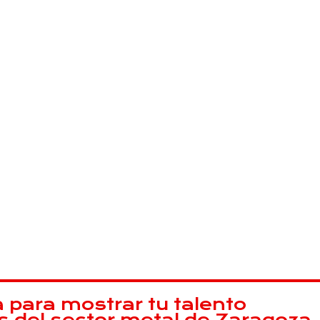
ación deben ser premiados"
 talento joven, premiando y
 el desarrollo de sus carreras
les.
 para mostrar tu talento